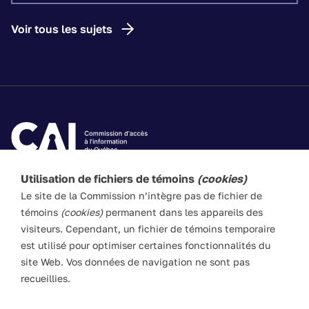
Voir tous les sujets
Utilisation de fichiers de témoins
(cookies)
Les textes de ce site Web visent à vulgariser les lois
Le site de la Commission n’intègre pas de fichier de
applicables. Ils n’ont pas force de loi. En cas de divergence
témoins
(cookies)
permanent dans les appareils des
entre l’information du site et les textes législatifs, ces
visiteurs. Cependant, un fichier de témoins temporaire
derniers prévalent en toute circonstance.
est utilisé pour optimiser certaines fonctionnalités du
site Web. Vos données de navigation ne sont pas
recueillies.
ACCESSIBILITÉ
PLAN DU SITE