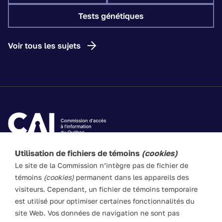
Tests génétiques
Voir tous les sujets
Utilisation de fichiers de témoins
(cookies)
Les textes de ce site Web visent à vulgariser les lois
Le site de la Commission n’intègre pas de fichier de
applicables. Ils n’ont pas force de loi. En cas de divergence
témoins
(cookies)
permanent dans les appareils des
entre l’information du site et les textes législatifs, ces
visiteurs. Cependant, un fichier de témoins temporaire
derniers prévalent en toute circonstance.
est utilisé pour optimiser certaines fonctionnalités du
site Web. Vos données de navigation ne sont pas