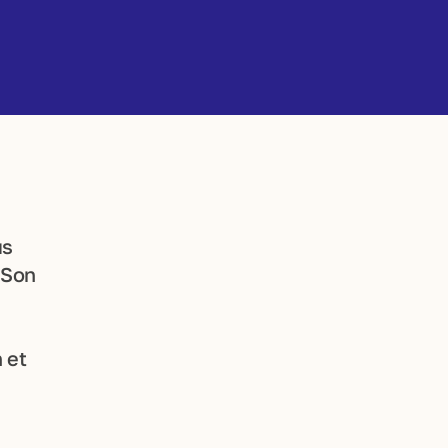
us
 Son
 et