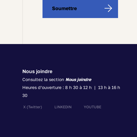
characters
Soumettre
left
Nous joindre
Consultez la section
Nous joindre
Heures d’ouverture : 8 h 30 à 12 h | 13 h à 16 h
30
X
(Twitter)
LINKEDIN
YOUTUBE