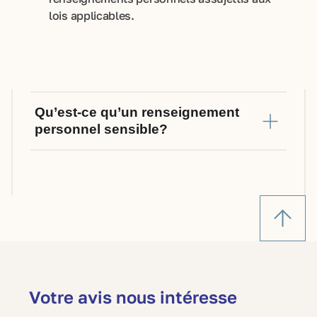
lois applicables.
Qu’est-ce qu’un renseignement
personnel sensible?
renseignements sont nécessaires à l’atteinte des objectifs déterminés avant la collecte
renseignements sont nécessaires à l’atteinte des objectifs déterminés avant la collecte
Votre avis nous intéresse