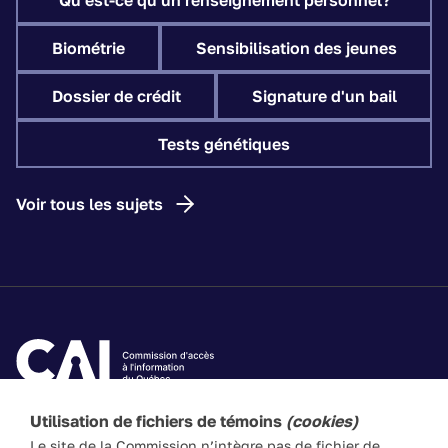
Qu'est-ce qu'un renseignement personnel?
Biométrie
Sensibilisation des jeunes
Dossier de crédit
Signature d'un bail
Tests génétiques
Voir tous les sujets
Utilisation de fichiers de témoins
(cookies)
Les textes de ce site Web visent à vulgariser les lois
Le site de la Commission n’intègre pas de fichier de
applicables. Ils n’ont pas force de loi. En cas de divergence