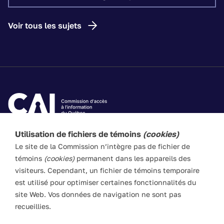
Voir tous les sujets
Utilisation de fichiers de témoins
(cookies)
Les textes de ce site Web visent à vulgariser les lois
Le site de la Commission n’intègre pas de fichier de
applicables. Ils n’ont pas force de loi. En cas de divergence
témoins
(cookies)
permanent dans les appareils des
entre l’information du site et les textes législatifs, ces
visiteurs. Cependant, un fichier de témoins temporaire
derniers prévalent en toute circonstance.
est utilisé pour optimiser certaines fonctionnalités du
site Web. Vos données de navigation ne sont pas
recueillies.
ACCESSIBILITÉ
PLAN DU SITE