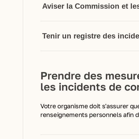
Aviser la Commission et l
Tenir un registre des incide
les conséquences appréhendées de l’utilisation des renseignements et la probabilité qu’ils soient utilisés à des fins préjudiciables;
Prendre des mesure
les incidents de co
Votre organisme doit s'assurer q
renseignements personnels afin de 