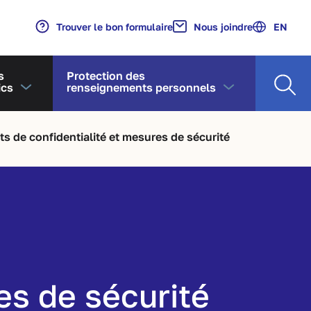
Trouver le bon formulaire
Nous joindre
EN
Recherche
s
Protection des
ics
renseignements personnels
Sujets d’intérêt
Qu'est-ce qu'un renseignement personnel?
Principaux changements apportés par la Loi 25
Sensibilisation des jeunes
ts de confidentialité et mesures de sécurité
es de sécurité