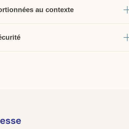
rtionnées au contexte
curité
aire
resse