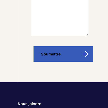
500
characters
Soumettre
left
Nous joindre