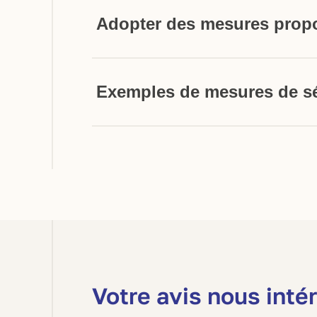
Adopter des mesures propo
Exemples de mesures de sé
dont les fonctions rendent cet accès nécess
Votre avis nous inté