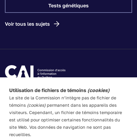
Tests génétiques
Voir tous les sujets
Utilisation de fichiers de témoins
(cookies)
Les textes de ce site Web visent à vulgariser les lois
Le site de la Commission n’intègre pas de fichier de
applicables. Ils n’ont pas force de loi. En cas de divergence
témoins
(cookies)
permanent dans les appareils des
entre l’information du site et les textes législatifs, ces
visiteurs. Cependant, un fichier de témoins temporaire
derniers prévalent en toute circonstance.
est utilisé pour optimiser certaines fonctionnalités du
site Web. Vos données de navigation ne sont pas
recueillies.