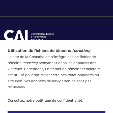
Utilisation de fichiers de témoins
(cookies)
Les textes de ce site Web visent à vulgariser les lois
Le site de la Commission n’intègre pas de fichier de
applicables. Ils n’ont pas force de loi. En cas de divergence
témoins
(cookies)
permanent dans les appareils des
entre l’information du site et les textes législatifs, ces
visiteurs. Cependant, un fichier de témoins temporaire
derniers prévalent en toute circonstance.
est utilisé pour optimiser certaines fonctionnalités du
site Web. Vos données de navigation ne sont pas
recueillies.
ACCESSIBILITÉ
PLAN DU SITE
POLITIQUE LINGUISTIQUE
DROITS D'AUTEUR
Consultez notre politique de confidentialité.
POLITIQUE DE CONFIDENTIALITÉ