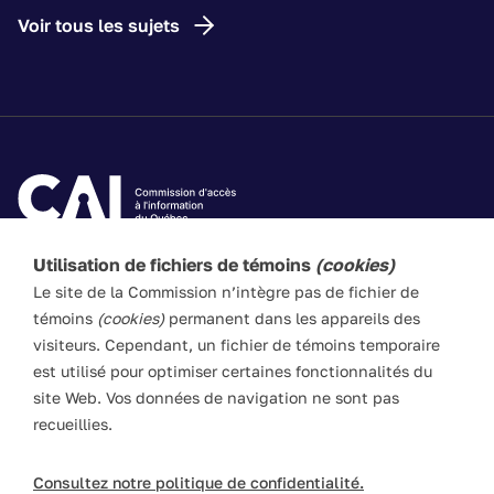
Voir tous les sujets
Utilisation de fichiers de témoins
(cookies)
Les textes de ce site Web visent à vulgariser les lois
Le site de la Commission n’intègre pas de fichier de
applicables. Ils n’ont pas force de loi. En cas de divergence
témoins
(cookies)
permanent dans les appareils des
entre l’information du site et les textes législatifs, ces
visiteurs. Cependant, un fichier de témoins temporaire
derniers prévalent en toute circonstance.
est utilisé pour optimiser certaines fonctionnalités du
site Web. Vos données de navigation ne sont pas
recueillies.
ACCESSIBILITÉ
PLAN DU SITE
POLITIQUE LINGUISTIQUE
DROITS D'AUTEUR
Consultez notre politique de confidentialité.