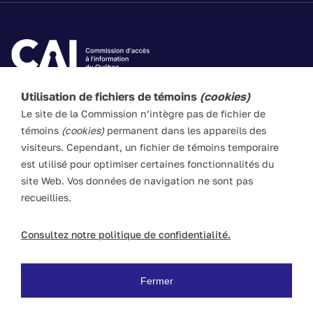
Utilisation de fichiers de témoins
(cookies)
Les textes de ce site Web visent à vulgariser les lois
Le site de la Commission n’intègre pas de fichier de
applicables. Ils n’ont pas force de loi. En cas de divergence
témoins
(cookies)
permanent dans les appareils des
entre l’information du site et les textes législatifs, ces
visiteurs. Cependant, un fichier de témoins temporaire
derniers prévalent en toute circonstance.
est utilisé pour optimiser certaines fonctionnalités du
site Web. Vos données de navigation ne sont pas
recueillies.
ACCESSIBILITÉ
PLAN DU SITE
POLITIQUE LINGUISTIQUE
DROITS D'AUTEUR
Consultez notre politique de confidentialité.
POLITIQUE DE CONFIDENTIALITÉ
© Commission d’accès à l’information du Québec, 2026
Fermer