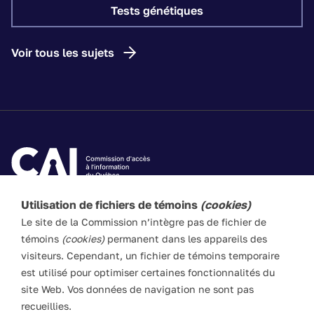
Tests génétiques
Voir tous les sujets
Utilisation de fichiers de témoins
(cookies)
Les textes de ce site Web visent à vulgariser les lois
Le site de la Commission n’intègre pas de fichier de
applicables. Ils n’ont pas force de loi. En cas de divergence
témoins
(cookies)
permanent dans les appareils des
entre l’information du site et les textes législatifs, ces
visiteurs. Cependant, un fichier de témoins temporaire
derniers prévalent en toute circonstance.
est utilisé pour optimiser certaines fonctionnalités du
site Web. Vos données de navigation ne sont pas
recueillies.