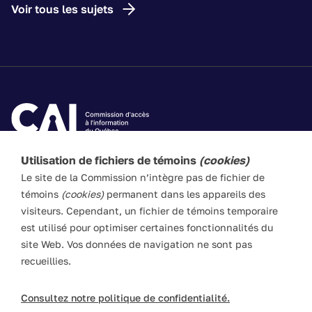
Voir tous les sujets
Utilisation de fichiers de témoins
(cookies)
Les textes de ce site Web visent à vulgariser les lois
Le site de la Commission n’intègre pas de fichier de
applicables. Ils n’ont pas force de loi. En cas de divergence
témoins
(cookies)
permanent dans les appareils des
entre l’information du site et les textes législatifs, ces
visiteurs. Cependant, un fichier de témoins temporaire
derniers prévalent en toute circonstance.
est utilisé pour optimiser certaines fonctionnalités du
site Web. Vos données de navigation ne sont pas
recueillies.
ACCESSIBILITÉ
PLAN DU SITE
POLITIQUE LINGUISTIQUE
DROITS D'AUTEUR
Consultez notre politique de confidentialité.