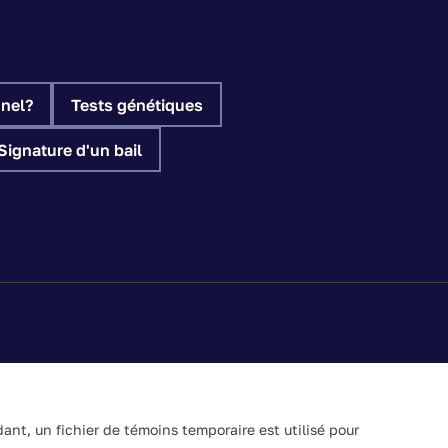
nel?
Tests génétiques
Signature d'un bail
s. Ils n’ont pas force de loi. En cas de divergence entre
valent en toute circonstance.
nt, un fichier de témoins temporaire est utilisé pour