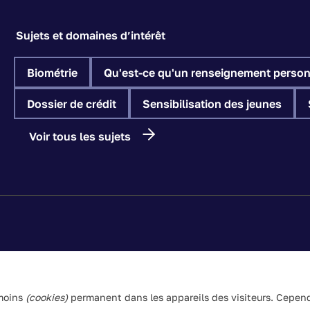
Sujets et domaines d’intérêt
Biométrie
Qu'est-ce qu'un renseignement person
Dossier de crédit
Sensibilisation des jeunes
Voir tous les sujets
Les textes de ce site Web visent à vulgariser les lois applicable
l’information du site et les textes législatifs, ces derniers pré
émoins
(cookies)
permanent dans les appareils des visiteurs. Cependa