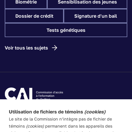
Biométrie
Sensibilisation des jeunes
Dossier de crédit
Signature d'un bail
Tests génétiques
Voir tous les sujets
Utilisation de fichiers de témoins
(cookies)
Les textes de ce site Web visent à vulgariser les lois
Le site de la Commission n’intègre pas de fichier de
applicables. Ils n’ont pas force de loi. En cas de divergence
témoins
(cookies)
permanent dans les appareils des
entre l’information du site et les textes législatifs, ces