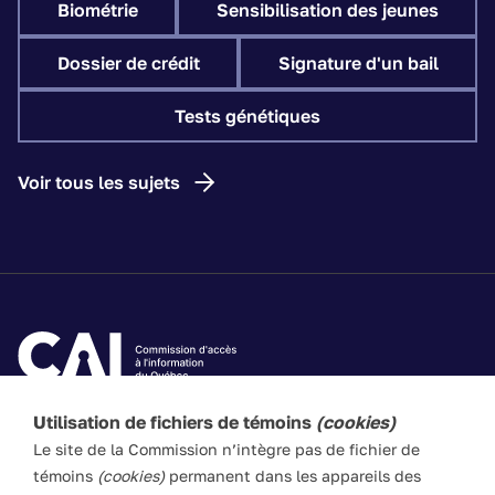
Biométrie
Sensibilisation des jeunes
Dossier de crédit
Signature d'un bail
Tests génétiques
Voir tous les sujets
Utilisation de fichiers de témoins
(cookies)
Les textes de ce site Web visent à vulgariser les lois
Le site de la Commission n’intègre pas de fichier de
applicables. Ils n’ont pas force de loi. En cas de divergence
témoins
(cookies)
permanent dans les appareils des
entre l’information du site et les textes législatifs, ces