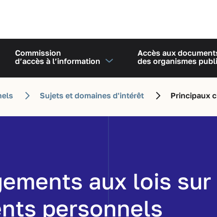
Commission
Accès aux document
d’accès à l’information
des organismes publ
ires et documents de la Commission
ches d'information
blics et des agents de renseignements personnels
études et documents officiels
unal administratif
unal administratif
Pouvoirs de surveillance de la Commission
Décisions rendues par la section de surveillance
Pouvoirs de surveillance de la Commission
Décisions rendues par la section de surveillance
nels
Sujets et domaines d'intérêt
Principaux 
ements aux lois sur 
nts personnels