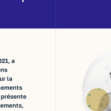
021, a
ons
ur la
gnements
 présente
gements,