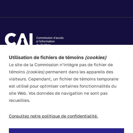
Utilisation de fichiers de témoins
(cookies)
Les textes de ce site Web visent à vulgariser les lois
Le site de la Commission n’intègre pas de fichier de
applicables. Ils n’ont pas force de loi. En cas de divergence
témoins
(cookies)
permanent dans les appareils des
entre l’information du site et les textes législatifs, ces
visiteurs. Cependant, un fichier de témoins temporaire
derniers prévalent en toute circonstance.
est utilisé pour optimiser certaines fonctionnalités du
site Web. Vos données de navigation ne sont pas
recueillies.
ACCESSIBILITÉ
PLAN DU SITE
POLITIQUE LINGUISTIQUE
DROITS D'AUTEUR
Consultez notre politique de confidentialité.
POLITIQUE DE CONFIDENTIALITÉ
© Commission d’accès à l’information du Québec, 2026