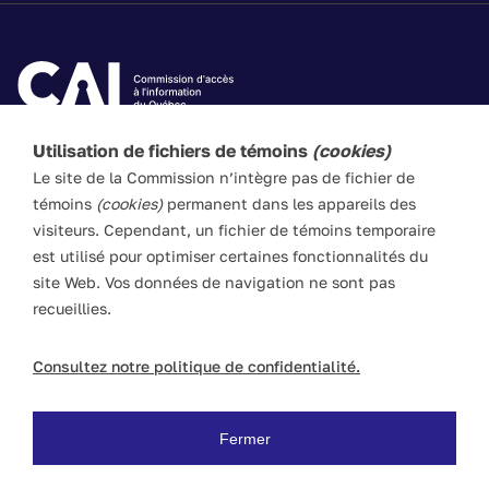
Utilisation de fichiers de témoins
(cookies)
Les textes de ce site Web visent à vulgariser les lois
Le site de la Commission n’intègre pas de fichier de
applicables. Ils n’ont pas force de loi. En cas de divergence
témoins
(cookies)
permanent dans les appareils des
entre l’information du site et les textes législatifs, ces
visiteurs. Cependant, un fichier de témoins temporaire
derniers prévalent en toute circonstance.
est utilisé pour optimiser certaines fonctionnalités du
site Web. Vos données de navigation ne sont pas
recueillies.
ACCESSIBILITÉ
PLAN DU SITE
POLITIQUE LINGUISTIQUE
DROITS D'AUTEUR
Consultez notre politique de confidentialité.
POLITIQUE DE CONFIDENTIALITÉ
© Commission d’accès à l’information du Québec, 2026
Fermer