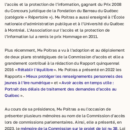
l’accès et la protection de l’information, gagnant du Prix 2008
du Concours juridique de la Fondation du Barreau du Québec
(catégorie « Répertoire »). M
Poitras a aussi enseigné à l’École
e
nationale d’administration publique et à l’Université du Québec
à Montréal. L’Association sur l’accès et la protection de
l’information lui a remis le prix Hommage en 2011.
Plus récemment, M
Poitras a vu à l’adoption et au déploiement
e
de deux plans stratégiques de la Commission d’accès et elle a
grandement contribué à la rédaction du Rapport quinquennal
2016 «
Rétablir l’équilibre
». M
Poitras a présenté en 2022 les
e
Rapports «
Mieux protéger les renseignements personnels des
jeunes à l’ère numérique
» et «
Avoir accès en temps utile :
Portrait des délais de traitement des demandes d’accès au
Québec
».
Au cours de sa présidence, M
Poitras a eu l'occasion de
e
présenter plusieurs mémoires au nom de la Commission d'accès
lors de commissions parlementaires. Ainsi, elle a présenté, en
2023, le
mémoire de la Commission sur le projet de loi n
38
, Loi
o