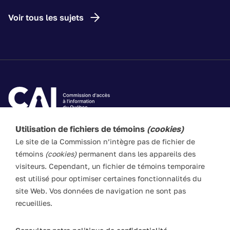
Voir tous les sujets
Utilisation de fichiers de témoins
(cookies)
Les textes de ce site Web visent à vulgariser les lois
Le site de la Commission n’intègre pas de fichier de
applicables. Ils n’ont pas force de loi. En cas de divergence
témoins
(cookies)
permanent dans les appareils des
entre l’information du site et les textes législatifs, ces
visiteurs. Cependant, un fichier de témoins temporaire
derniers prévalent en toute circonstance.
est utilisé pour optimiser certaines fonctionnalités du
site Web. Vos données de navigation ne sont pas
recueillies.
ACCESSIBILITÉ
PLAN DU SITE
POLITIQUE LINGUISTIQUE
DROITS D'AUTEUR