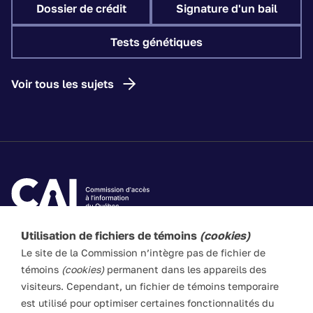
Dossier de crédit
Signature d'un bail
Tests génétiques
Voir tous les sujets
Utilisation de fichiers de témoins
(cookies)
Les textes de ce site Web visent à vulgariser les lois
Le site de la Commission n’intègre pas de fichier de
applicables. Ils n’ont pas force de loi. En cas de divergence
témoins
(cookies)
permanent dans les appareils des
entre l’information du site et les textes législatifs, ces
visiteurs. Cependant, un fichier de témoins temporaire
derniers prévalent en toute circonstance.
est utilisé pour optimiser certaines fonctionnalités du